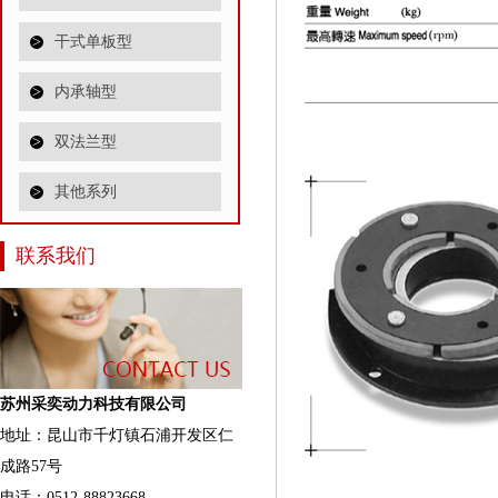
>
干式单板型
>
内承轴型
>
双法兰型
>
其他系列
联系我们
苏州采奕动力科技有限公司
地址：昆山市千灯镇石浦开发区仁
成路57号
电话：0512-88823668