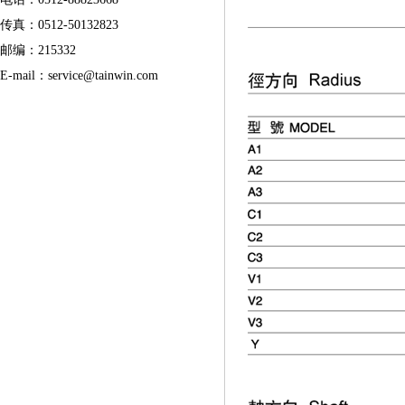
传真：0512-50132823
邮编：215332
E-mail：service@tainwin.com