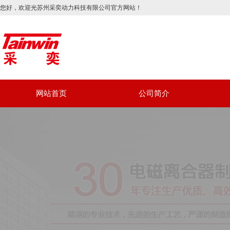
您好，欢迎光苏州采奕动力科技有限公司官方网站！
网站首页
公司简介