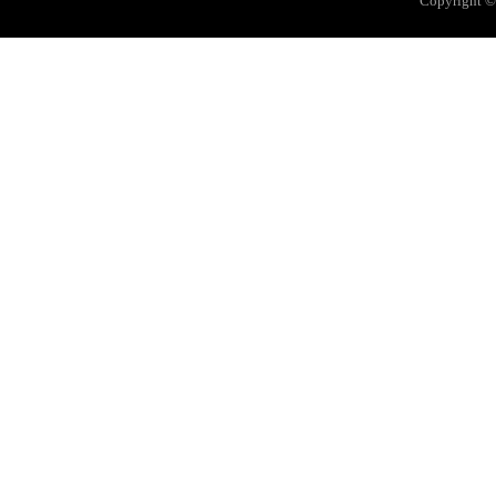
Copyrig