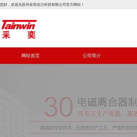
您好，欢迎光苏州采奕动力科技有限公司官方网站！
网站首页
公司简介