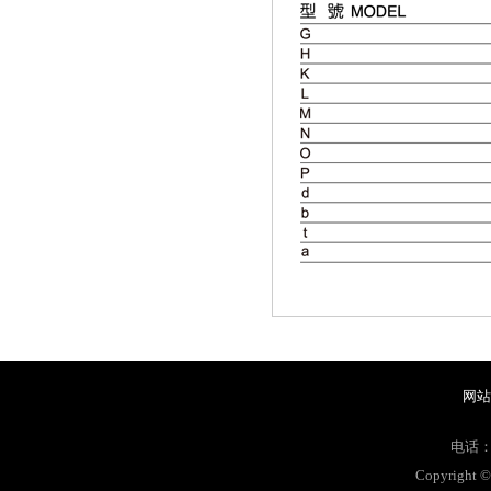
网站
电话：
Copyrig